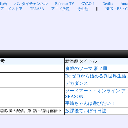
動画
バンダイチャンネル
Rakuten TV
GYAO！
Netflix
Am
dアニメストア
TELASA
アニメ放題
その他
∥
NHK・BS・C
備考
新番組タイトル
食戟のソーマ 豪ノ皿
Re:ゼロから始める異世界生活 2nd
デカダンス
ソードアート・オンライン アリシゼーショ
SEASON-
宇崎ちゃんは遊びたい！
放課後ていぼう日誌
4話以降の配信。第1話～3話は配信中