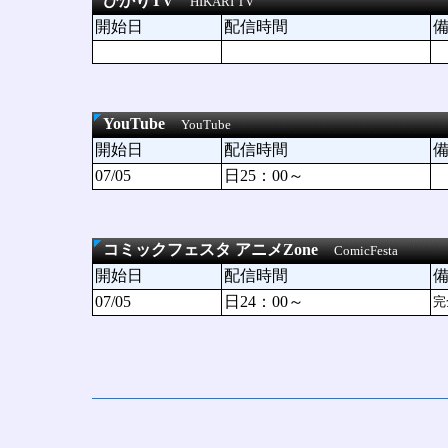
ひかりTV
HIKARI TV
開始日
配信時間
YouTube
YouTube
開始日
配信時間
07/05
日25：00～
コミックフェスタ アニメZone
ComicFesta
開始日
配信時間
07/05
日24：00～
完