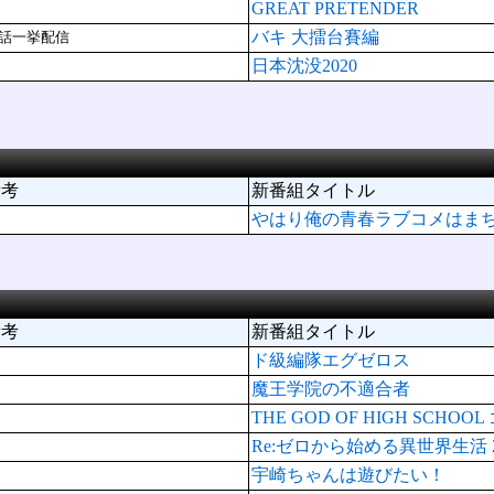
GREAT PRETENDER
バキ 大擂台賽編
話一挙配信
日本沈没2020
備考
新番組タイトル
やはり俺の青春ラブコメはま
備考
新番組タイトル
ド級編隊エグゼロス
魔王学院の不適合者
THE GOD OF HIGH SC
Re:ゼロから始める異世界生活 2nd
宇崎ちゃんは遊びたい！