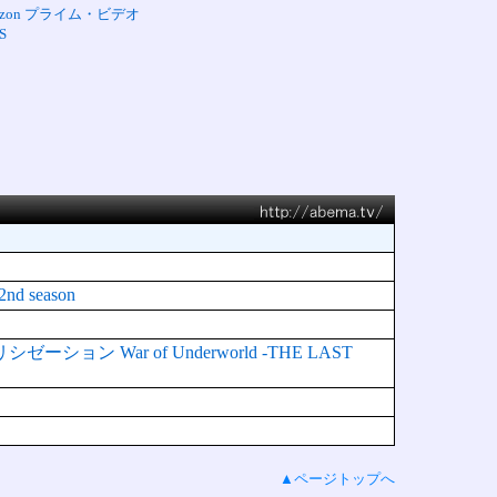
azon プライム・ビデオ
S
 season
ン War of Underworld -THE LAST
▲ページトップへ